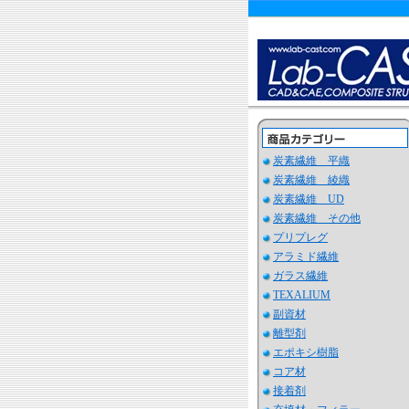
炭素繊維 平織
炭素繊維 綾織
炭素繊維 UD
炭素繊維 その他
プリプレグ
アラミド繊維
ガラス繊維
TEXALIUM
副資材
離型剤
エポキシ樹脂
コア材
接着剤