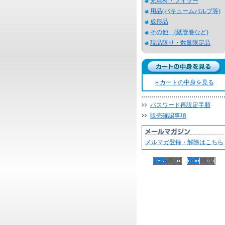
充填材・フィラー
用品(バキュームバルブ等)
成形品
その他 (紙管巻など)
現品限り・数量限定品
» カートの中身を見る
パスワード再設定手順
販売確認事項
メルマガ登録・解除はこちら