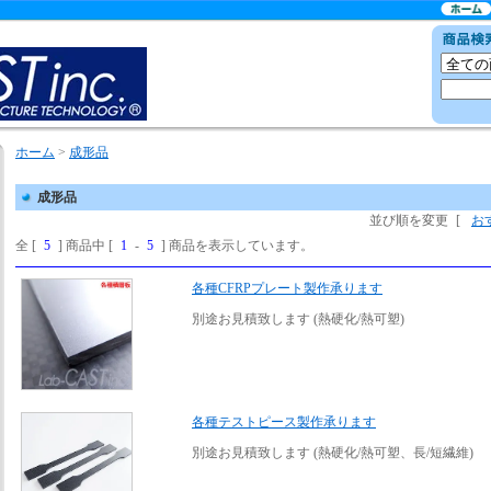
ホーム
>
成形品
成形品
並び順を変更
[
お
全 [
5
] 商品中 [
1
-
5
] 商品を表示しています。
各種CFRPプレート製作承ります
別途お見積致します (熱硬化/熱可塑)
各種テストピース製作承ります
別途お見積致します (熱硬化/熱可塑、長/短繊維)