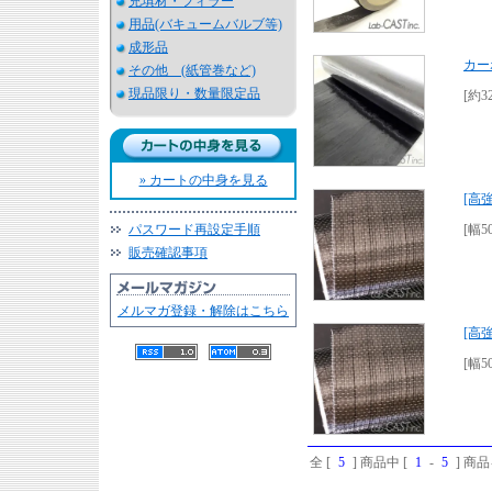
充填材・フィラー
用品(バキュームバルブ等)
成形品
カーボ
その他 (紙管巻など)
現品限り・数量限定品
[約3
» カートの中身を見る
[高強
パスワード再設定手順
[幅50
販売確認事項
メルマガ登録・解除はこちら
[高強
[幅50
全 [
5
] 商品中 [
1
-
5
] 商