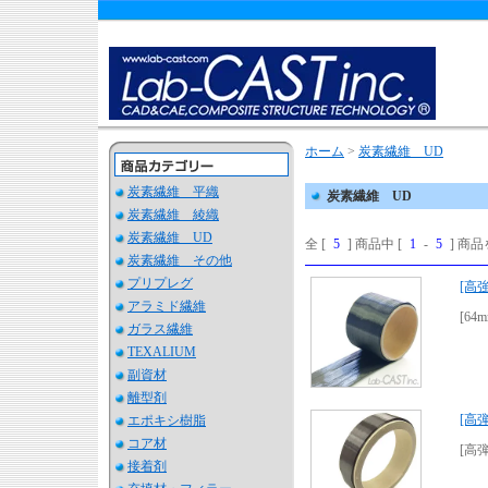
ホーム
>
炭素繊維 UD
炭素繊維 平織
炭素繊維 UD
炭素繊維 綾織
炭素繊維 UD
全 [
5
] 商品中 [
1
-
5
] 商
炭素繊維 その他
プリプレグ
[高
アラミド繊維
[64
ガラス繊維
TEXALIUM
副資材
離型剤
[高
エポキシ樹脂
コア材
[高弾
接着剤