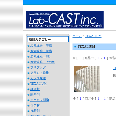
ホーム
>
TEXALIUM
炭素繊維 平織
TEXALIUM
炭素繊維 綾織
炭素繊維 UD
全 [
1
] 商品中 [
1
-
1
] 商
炭素繊維 その他
プリプレグ
T
アラミド繊維
[
ガラス繊維
TEXALIUM
副資材
離型剤
全 [
1
] 商品中 [
1
-
1
] 商
エポキシ樹脂
コア材
接着剤