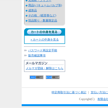
充填材・フィラー
用品(バキュームバルブ等)
成形品
その他 (紙管巻など)
現品限り・数量限定品
» カートの中身を見る
パスワード再設定手順
販売確認事項
メルマガ登録・解除はこちら
特定商取引法に基づく表記
｜
支払い方法に
Copyright(C)
有限会社