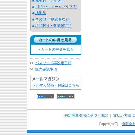
充填材・フィラー
用品(バキュームバルブ等)
成形品
その他 (紙管巻など)
現品限り・数量限定品
» カートの中身を見る
パスワード再設定手順
販売確認事項
メルマガ登録・解除はこちら
特定商取引法に基づく表記
｜
支払い方法に
Copyright(C)
有限会社