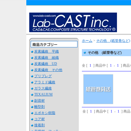
ホーム
>
その他 (紙管巻など)
炭素繊維 平織
その他 (紙管巻など)
炭素繊維 綾織
炭素繊維 UD
全 [
1
] 商品中 [
1
-
1
] 商
炭素繊維 その他
プリプレグ
アラミド繊維
ガラス繊維
TEXALIUM
副資材
離型剤
全 [
1
] 商品中 [
1
-
1
] 商
エポキシ樹脂
コア材
接着剤