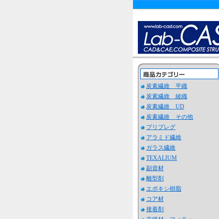
炭素繊維 平織
炭素繊維 綾織
炭素繊維 UD
炭素繊維 その他
プリプレグ
アラミド繊維
ガラス繊維
TEXALIUM
副資材
離型剤
エポキシ樹脂
コア材
接着剤