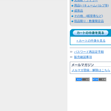
充填材・フィラー
用品(バキュームバルブ等)
成形品
その他 (紙管巻など)
現品限り・数量限定品
» カートの中身を見る
パスワード再設定手順
販売確認事項
メルマガ登録・解除はこちら