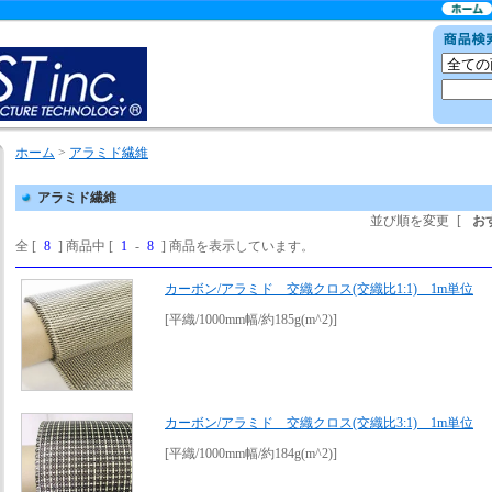
ホーム
>
アラミド繊維
アラミド繊維
並び順を変更
[
お
全 [
8
] 商品中 [
1
-
8
] 商品を表示しています。
カーボン/アラミド 交織クロス(交織比1:1) 1m単位
[平織/1000mm幅/約185g(m^2)]
カーボン/アラミド 交織クロス(交織比3:1) 1m単位
[平織/1000mm幅/約184g(m^2)]