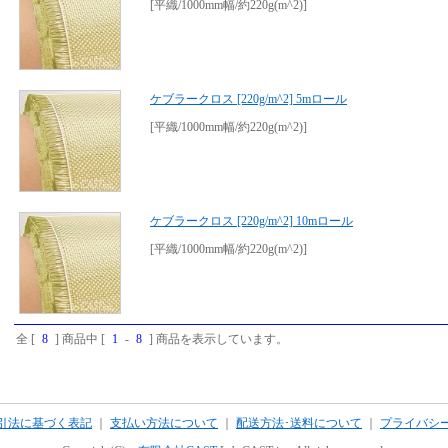
[平織/1000mm幅/約220g(m^2)]
ケブラークロス [220g/m^2] 5mロール
[平織/1000mm幅/約220g(m^2)]
ケブラークロス [220g/m^2] 10mロール
[平織/1000mm幅/約220g(m^2)]
全 [
8
] 商品中 [
1
-
8
] 商品を表示しています。
引法に基づく表記
｜
支払い方法について
｜
配送方法･送料について
｜
プライバシ