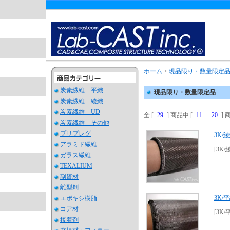
ホーム
>
現品限り・数量限定
炭素繊維 平織
現品限り・数量限定品
炭素繊維 綾織
炭素繊維 UD
全 [
29
] 商品中 [
11
-
20
]
炭素繊維 その他
プリプレグ
3K/
アラミド繊維
[3K/
ガラス繊維
TEXALIUM
副資材
離型剤
3K/
エポキシ樹脂
コア材
[3K/
接着剤