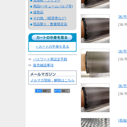
充填材・フィラー
用品(バキュームバルブ等)
成形品
3K/
その他 (紙管巻など)
現品限り・数量限定品
[3K/
» カートの中身を見る
1K/
パスワード再設定手順
[1K/
販売確認事項
メルマガ登録・解除はこちら
3K/
[3K/
[高強