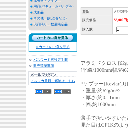
充填材・フィラー
用品(バキュームバルブ等)
型番
AF/62P/
成形品
その他 (紙管巻など)
販売価格
55,000円
現品限り・数量限定品
購入数
» カートの中身を見る
パスワード再設定手順
アラミドクロス [62g/
販売確認事項
[平織/1000mm幅/約62
メルマガ登録・解除はこちら
*ケブラー[Kevlar(R)]
・重量:約62g/m^2
・厚さ:約0.11mm
・幅:約1000mm
薄手で扱いやすいた
見た目はCF1Kの