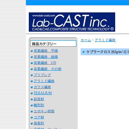
ホーム
>
アラミド繊維
炭素繊維 平織
ケブラークロス [62g/m^2]
炭素繊維 綾織
炭素繊維 UD
炭素繊維 その他
プリプレグ
アラミド繊維
ガラス繊維
TEXALIUM
副資材
離型剤
エポキシ樹脂
コア材
接着剤