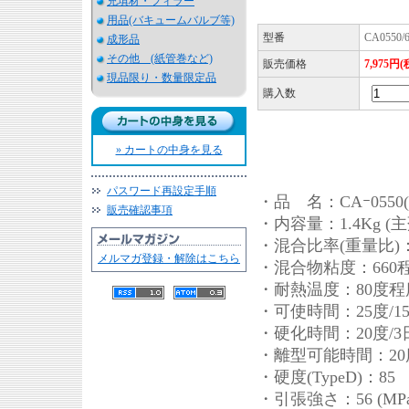
充填材・フィラー
用品(バキュームバルブ等)
型番
CA0550/6
成形品
その他 (紙管巻など)
販売価格
7,975円
現品限り・数量限定品
購入数
» カートの中身を見る
パスワード再設定手順
・品 名：CAｰ0550(主
販売確認事項
・内容量：1.4Kg (主
・混合比率(重量比)
メルマガ登録・解除はこちら
・混合物粘度：660程度 
・耐熱温度：80度程
・可使時間：25度/150
・硬化時間：20度/
・離型可能時間：20度
・硬度(TypeD)：85
・引張強さ：56 (MPa