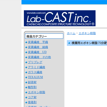
ホーム
>
エポキシ樹脂
炭素繊維 平織
積層用エポキシ樹脂 75分硬化
炭素繊維 綾織
炭素繊維 UD
炭素繊維 その他
プリプレグ
アラミド繊維
ガラス繊維
TEXALIUM
副資材
離型剤
エポキシ樹脂
コア材
接着剤