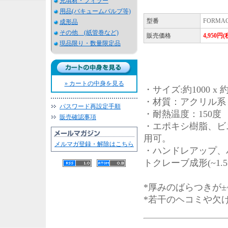
充填材・フィラー
用品(バキュームバルブ等)
型番
FORMAC
成形品
その他 (紙管巻など)
販売価格
4,950円
現品限り・数量限定品
» カートの中身を見る
・サイズ:約1000 x 約
・材質：アクリル系
パスワード再設定手順
・耐熱温度：150度
販売確認事項
・エポキシ樹脂、ビ
用可。
メルマガ登録・解除はこちら
・ハンドレアップ、バ
トクレーブ成形(~1.
*厚みのばらつきが±
*若干のヘコミや欠