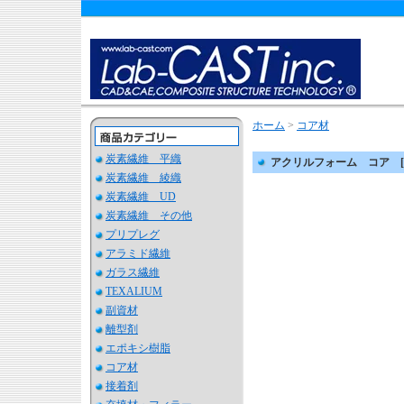
ホーム
>
コア材
炭素繊維 平織
アクリルフォーム コア [t
炭素繊維 綾織
炭素繊維 UD
炭素繊維 その他
プリプレグ
アラミド繊維
ガラス繊維
TEXALIUM
副資材
離型剤
エポキシ樹脂
コア材
接着剤