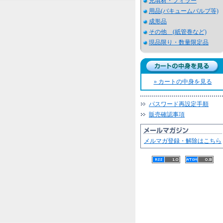
充填材・フィラー
用品(バキュームバルブ等)
成形品
その他 (紙管巻など)
現品限り・数量限定品
» カートの中身を見る
パスワード再設定手順
販売確認事項
メルマガ登録・解除はこちら