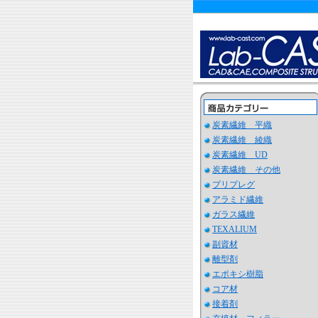
炭素繊維 平織
炭素繊維 綾織
炭素繊維 UD
炭素繊維 その他
プリプレグ
アラミド繊維
ガラス繊維
TEXALIUM
副資材
離型剤
エポキシ樹脂
コア材
接着剤