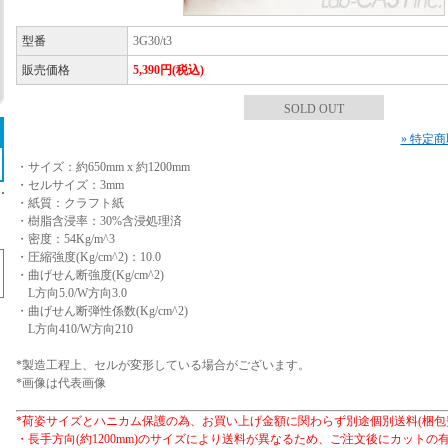
型番
3G30/t3
販売価格
5,390円(税込)
SOLD OUT
» 特定
・サイズ：約650mm x 約1200mm
・セルサイズ：3mm
・紙質：クラフト紙
・樹脂含浸率：30%含浸処理済
・密度：54Kg/m^3
・圧縮強度(Kg/cm^2)：10.0
・曲げせん断強度(Kg/cm^2)
L方向5.0/W方向3.0
・曲げせん断弾性係数(Kg/cm^2)
L方向410/W方向210
*製造工程上、セルが変形している場合がございます。
*画像は代表画像
*荷姿サイズとハニカム保護の為、お買い上げ金額に関わらず別途個別送料(梱包
・長手方向(約1200mm)のサイズにより送料が異なるため、ご注文後にカット