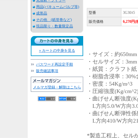
充填材・フィラー
用品(バキュームバルブ等)
型番
3G30/t5
成形品
その他 (紙管巻など)
販売価格
6,270円
現品限り・数量限定品
» カートの中身を見る
・サイズ：約650mm x
・セルサイズ：3mm
パスワード再設定手順
・紙質：クラフト
販売確認事項
・樹脂含浸率：30%
・密度：54Kg/m^3
メルマガ登録・解除はこちら
・圧縮強度(Kg/cm^2)
・曲げせん断強度(Kg/
L方向5.0/W方向3.
・曲げせん断弾性係数(K
L方向410/W方向21
*製造工程上、セル