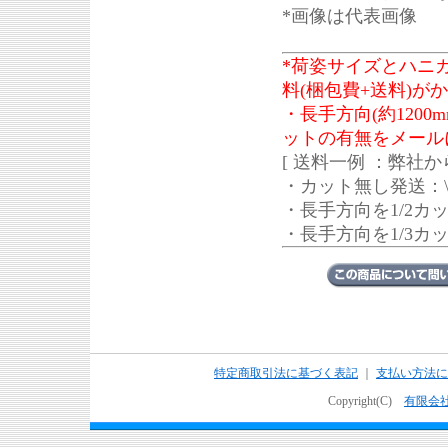
*画像は代表画像
*荷姿サイズとハニ
料(梱包費+送料)が
・長手方向(約120
ットの有無をメール
[ 送料一例 ：弊社か
・カット無し発送：\3,
・長手方向を1/2カット
・長手方向を1/3カット
特定商取引法に基づく表記
｜
支払い方法に
Copyright(C)
有限会社