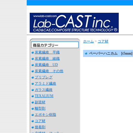
ホーム
>
コア材
炭素繊維 平織
ペーパーハニカム [t5mm]
炭素繊維 綾織
炭素繊維 UD
炭素繊維 その他
プリプレグ
アラミド繊維
ガラス繊維
TEXALIUM
副資材
離型剤
エポキシ樹脂
コア材
接着剤