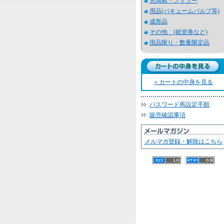
充填材・フィラー
用品(バキュームバルブ等)
成形品
その他 (紙管巻など)
現品限り・数量限定品
» カートの中身を見る
パスワード再設定手順
販売確認事項
メルマガ登録・解除はこちら