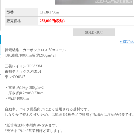
型番
CF/3KT/50m
販売価格
253,000円(税込)
SOLD OUT
» 特定
炭素繊維 カーボンクロス 50mロール
[3K/綾織/1000mm幅/約200g/m^2]
三菱レイヨン:TR3523M
東邦テナックス:W3161
東レ:CO6347
・重量:約198g~200g/m^2
・厚さ:約0.2mm^0.23mm
・幅:約1000mm
自動車、バイク用品向けによく使用される基材です。
しなやかで崩れやすいため、広範囲を1枚モノで積層する場合は注意が必要です
*紙菅巻送料(本州内)を含みます。
*発送までに~5営業日ほど要します。