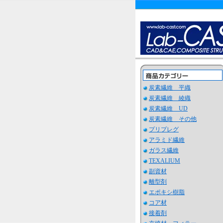
炭素繊維 平織
炭素繊維 綾織
炭素繊維 UD
炭素繊維 その他
プリプレグ
アラミド繊維
ガラス繊維
TEXALIUM
副資材
離型剤
エポキシ樹脂
コア材
接着剤