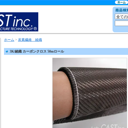
ホーム
>
炭素繊維 綾織
3K/綾織 カーボンクロス 50mロール