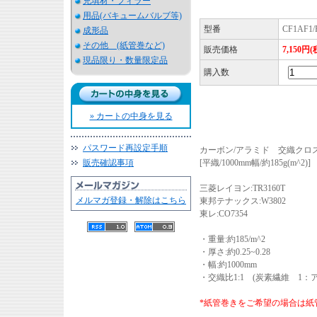
充填材・フィラー
用品(バキュームバルブ等)
型番
CF1AF1/
成形品
その他 (紙管巻など)
販売価格
7,150円
現品限り・数量限定品
購入数
» カートの中身を見る
パスワード再設定手順
カーボン/アラミド 交織クロス(
販売確認事項
[平織/1000mm幅/約185g(m^2)]
三菱レイヨン:TR3160T
メルマガ登録・解除はこちら
東邦テナックス:W3802
東レ:CO7354
・重量:約185/m^2
・厚さ:約0.25~0.28
・幅:約1000mm
・交織比1:1 (炭素繊維 1：ア
*紙管巻きをご希望の場合は紙