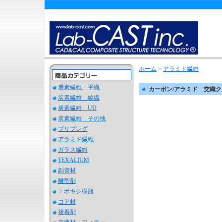
ホーム
>
アラミド繊維
炭素繊維 平織
カーボン/アラミド 交織クロ
炭素繊維 綾織
炭素繊維 UD
炭素繊維 その他
プリプレグ
アラミド繊維
ガラス繊維
TEXALIUM
副資材
離型剤
エポキシ樹脂
コア材
接着剤