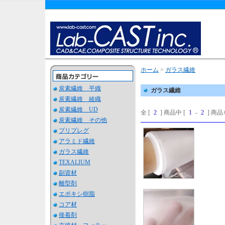
ホーム
>
ガラス繊維
炭素繊維 平織
ガラス繊維
炭素繊維 綾織
炭素繊維 UD
全 [
2
] 商品中 [
1
-
2
] 商
炭素繊維 その他
プリプレグ
アラミド繊維
ガラス繊維
TEXALIUM
副資材
離型剤
エポキシ樹脂
コア材
接着剤