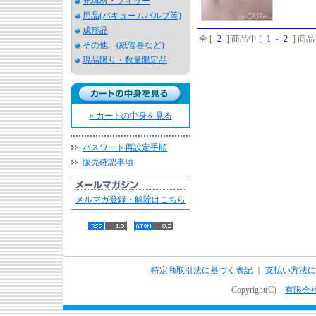
充填材・フィラー
用品(バキュームバルブ等)
成形品
全 [
2
] 商品中 [
1
-
2
] 商
その他 (紙管巻など)
現品限り・数量限定品
» カートの中身を見る
パスワード再設定手順
販売確認事項
メルマガ登録・解除はこちら
特定商取引法に基づく表記
｜
支払い方法に
Copyright(C)
有限会社