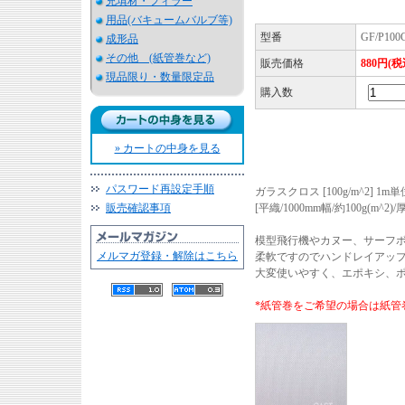
充填材・フィラー
用品(バキュームバルブ等)
型番
GF/P100
成形品
その他 (紙管巻など)
販売価格
880円(税
現品限り・数量限定品
購入数
» カートの中身を見る
パスワード再設定手順
ガラスクロス [100g/m^2] 1m単
販売確認事項
[平織/1000mm幅/約100g(m^2)/厚
模型飛行機やカヌー、サーフ
メルマガ登録・解除はこちら
柔軟ですのでハンドレイアッ
大変使いやすく、エポキシ、
*紙管巻をご希望の場合は紙管