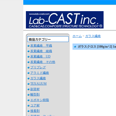
ホーム
>
ガラス繊維
炭素繊維 平織
ガラスクロス [100g/m^2] 
炭素繊維 綾織
炭素繊維 UD
炭素繊維 その他
プリプレグ
アラミド繊維
ガラス繊維
TEXALIUM
副資材
離型剤
エポキシ樹脂
コア材
接着剤