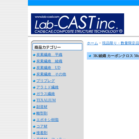
ホーム
>
現品限り・数量限定
炭素繊維 平織
3K/綾織 カーボンクロス 50
炭素繊維 綾織
炭素繊維 UD
炭素繊維 その他
プリプレグ
アラミド繊維
ガラス繊維
TEXALIUM
副資材
離型剤
エポキシ樹脂
コア材
接着剤