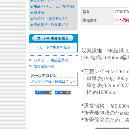
充填材・フィラー
用品(バキュームバルブ等)
型番
CF3KT/5
成形品
その他 (紙管巻など)
販売価格
2,623円
現品限り・数量限定品
» カートの中身を見る
炭素繊維 3K綾織 カ
[3K/綾織/1000mm幅/約
パスワード再設定手順
販売確認事項
*三菱レイヨン:TR35
・重量:約198g~200g/
メルマガ登録・解除はこちら
・厚さ:約0.2mm^0.2
・幅:約1000mm
*通常価格：￥5,830/
*折畳梱包済のため
*折畳保管のため、