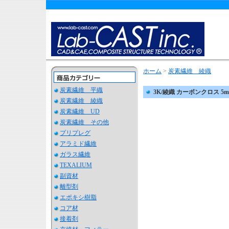
ホーム
>
炭素繊維 綾織
炭素繊維 平織
3K/綾織 カーボンクロス 5
炭素繊維 綾織
炭素繊維 UD
炭素繊維 その他
プリプレグ
アラミド繊維
ガラス繊維
TEXALIUM
副資材
離型剤
エポキシ樹脂
コア材
接着剤