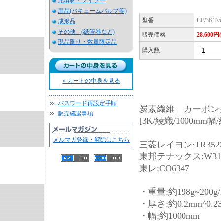
充填材・フィラー
用品(バキュームバルブ等)
型番
CF/3KT/
成形品
その他 (紙管巻など)
販売価格
28,600円
現品限り・数量限定品
購入数
» カートの中身を見る
パスワード再設定手順
炭素繊維 カーボンク
販売確認事項
[3K/綾織/1000mm幅/約
メルマガ登録・解除はこちら
三菱レイヨン:TR352
東邦テナックス:W3
東レ:CO6347
・重量:約198g~200g/
・厚さ:約0.2mm^0.2
・幅:約1000mm