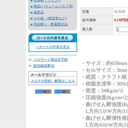
充填材・フィラー
用品(バキュームバルブ等)
型番
3G30/t9
成形品
その他 (紙管巻など)
販売価格
9,130円
現品限り・数量限定品
購入数
» カートの中身を見る
パスワード再設定手順
・サイズ：約650mm x
販売確認事項
・セルサイズ：3mm
・紙質：クラフト
メルマガ登録・解除はこちら
・樹脂含浸率：30%
・密度：54Kg/m^3
・圧縮強度(Kg/cm^2)
・曲げせん断強度(Kg/
L方向5.0/W方向3.
・曲げせん断弾性係数(K
L方向410/W方向21