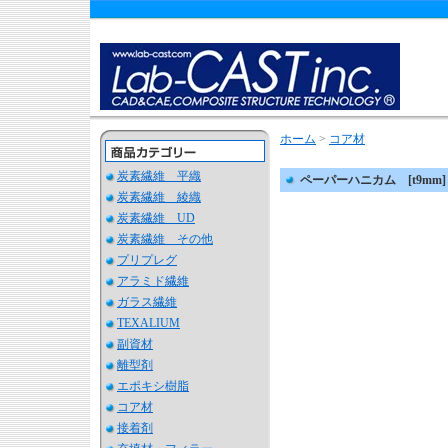
ホーム
>
コア材
炭素繊維 平織
ペーパーハニカム [t9mm]
炭素繊維 綾織
炭素繊維 UD
炭素繊維 その他
プリプレグ
アラミド繊維
ガラス繊維
TEXALIUM
副資材
離型剤
エポキシ樹脂
コア材
接着剤