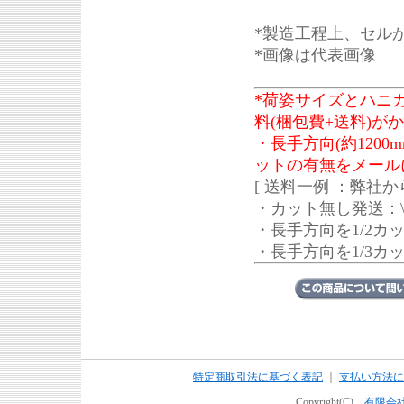
*製造工程上、セル
*画像は代表画像
*荷姿サイズとハニ
料(梱包費+送料)が
・長手方向(約120
ットの有無をメール
[ 送料一例 ：弊社か
・カット無し発送：\3,
・長手方向を1/2カット
・長手方向を1/3カット
特定商取引法に基づく表記
｜
支払い方法に
Copyright(C)
有限会社